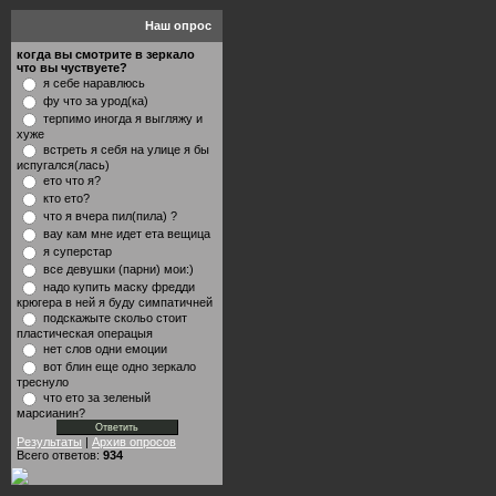
Наш опрос
когда вы смотрите в зеркало
что вы чуствуете?
я себе наравлюсь
фу что за урод(ка)
терпимо иногда я выгляжу и
хуже
встреть я себя на улице я бы
испугался(лась)
ето что я?
кто ето?
что я вчера пил(пила) ?
вау кам мне идет ета вещица
я суперстар
все девушки (парни) мои:)
надо купить маску фредди
крюгера в ней я буду симпатичней
подскажыте скольо стоит
пластическая операцыя
нет слов одни емоции
вот блин еще одно зеркало
треснуло
что ето за зеленый
марсианин?
Результаты
|
Архив опросов
Всего ответов:
934