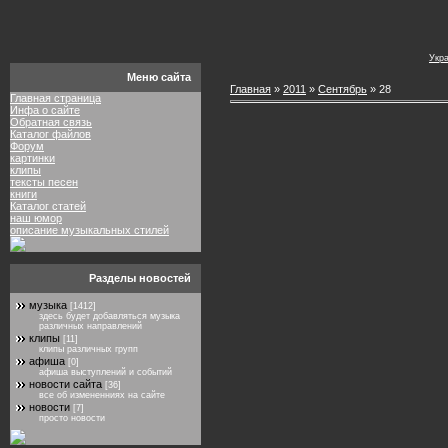
Укр
Меню сайта
Главная
»
2011
»
Сентябрь
»
28
Главная страница
Инфа о сайте
Обратная связь
Каталог файлов
Форум
картинки
клипы
тексты песен
книги
Каталог статей
наш юмор
описание музыкальных стилей
Разделы новостей
музыка
[1412]
здесь будет добавляться музыка
различных направлений
клипы
[11]
клипы различных групп
афиша
[0]
афиша выступлений и событий
новости сайта
[36]
все об измененниях на сайте
новости
[7]
просто новости