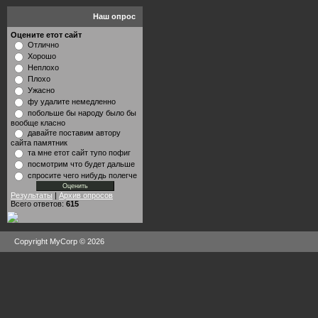
Наш опрос
Оцените етот сайт
Отлично
Хорошо
Неплохо
Плохо
Ужасно
фу удалите немедленно
побольше бы народу было бы
вообще класно
давайте поставим автору
сайта памятник
та мне етот сайт тупо пофиг
посмотрим что будет дальше
спросите чего нибудь полегче
Результаты
|
Архив опросов
Всего ответов:
615
Copyright MyCorp © 2026