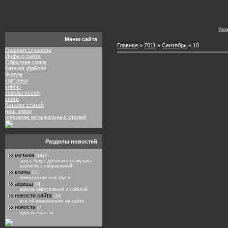
Укр
Меню сайта
Главная
»
2011
»
Сентябрь
»
10
Главная страница
Инфа о сайте
Обратная связь
Каталог файлов
Форум
картинки
клипы
тексты песен
книги
Каталог статей
наш юмор
описание музыкальных стилей
Разделы новостей
музыка
[1412]
здесь будет добавляться музыка
различных направлений
клипы
[11]
клипы различных групп
афиша
[0]
афиша выступлений и событий
новости сайта
[36]
все об измененниях на сайте
новости
[7]
просто новости