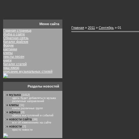
Меню сайта
Главная
»
2011
»
Сентябрь
»
01
Главная страница
Инфа о сайте
Обратная связь
Каталог файлов
Форум
картинки
клипы
тексты песен
книги
Каталог статей
наш юмор
описание музыкальных стилей
Разделы новостей
музыка
[1412]
здесь будет добавляться музыка
различных направлений
клипы
[11]
клипы различных групп
афиша
[0]
афиша выступлений и событий
новости сайта
[36]
все об измененниях на сайте
новости
[7]
просто новости