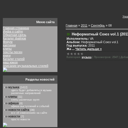
Укр
Меню сайта
Главная
»
2011
»
Сентябрь
»
08
Главная страница
Инфа о сайте
Неформатный Союз vol.1 (2011
Обратная связь
Каталог файлов
Исполнитель:
VA
Форум
Альбом:
Неформатный Союз vol.1
картинки
Год выпуска:
2011
клипы
Жа
...
Читать дальше »
тексты песен
книги
Категория:
музыка
|
Просмотров:
2547
|
Доба
Каталог статей
наш юмор
описание музыкальных стилей
Разделы новостей
музыка
[1412]
здесь будет добавляться музыка
различных направлений
клипы
[11]
клипы различных групп
афиша
[0]
афиша выступлений и событий
новости сайта
[36]
все об измененниях на сайте
новости
[7]
просто новости