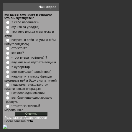
Наш опрос
когда вы смотрите в зеркало
что вы чуствуете?
я себе наравлюсь
фу что за урод(ка)
терпимо иногда я выгляжу и
хуже
встреть я себя на улице я бы
испугался(лась)
ето что я?
кто ето?
что я вчера пил(пила) ?
вау кам мне идет ета вещица
я суперстар
все девушки (парни) мои:)
надо купить маску фредди
крюгера в ней я буду симпатичней
подскажыте скольо стоит
пластическая операцыя
нет слов одни емоции
вот блин еще одно зеркало
треснуло
что ето за зеленый
марсианин?
Результаты
|
Архив опросов
Всего ответов:
934